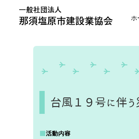
Skip
to
content
ホ
台風１９号に伴う
■
活動内容