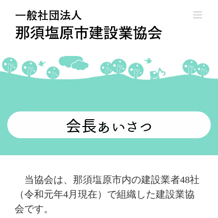
Skip
to
content
会長あいさつ
当協会は、那須塩原市内の建設業者48社
（令和元年4月現在）で組織した建設業協
会です。