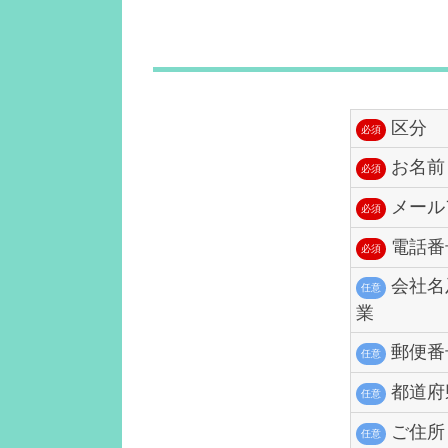
区分
必須
お名前
必須
メール
必須
電話番
必須
会社名
任意
業
郵便番
任意
都道府
任意
ご住所
任意