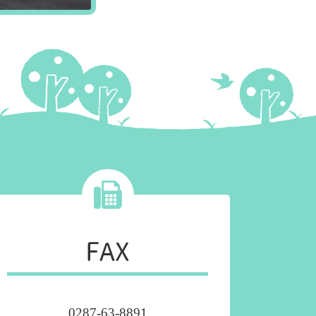
FAX
0287-63-8891