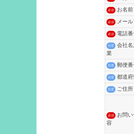
お名前
必須
メール
必須
電話番
必須
会社名
任意
業
郵便番
任意
都道府
任意
ご住所
任意
お問い
必須
容