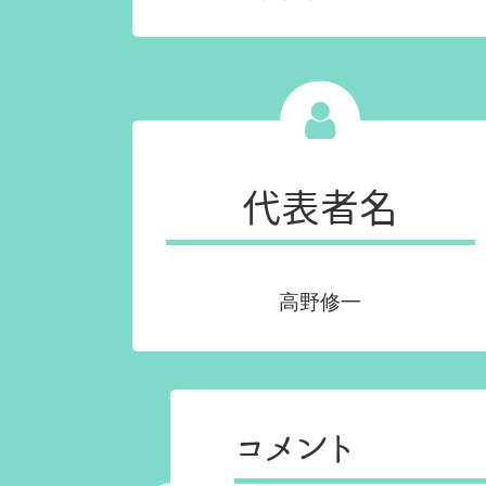
代表者名
高野修一
コメント