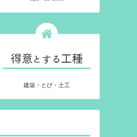
得意とする工種
建築・とび・土工