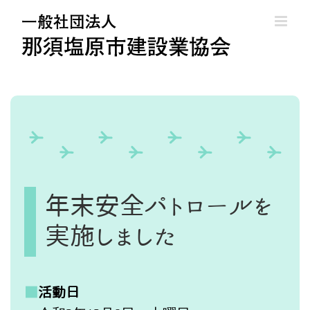
Skip
to
content
年末安全パトロールを
実施しました
■
活動日