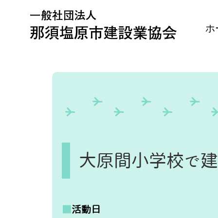
Skip
to
content
ホ
大原間小学校で
■
活動日