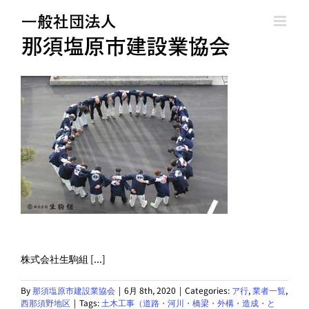
Skip
to
content
株式会社生駒組 [...]
By
那須塩原市建設業協会
|
6月 8th, 2020
|
Categories:
ア行
,
業者一覧
,
西那須野地区
|
Tags:
土木工事（道路・河川・橋梁・外構・造成・と