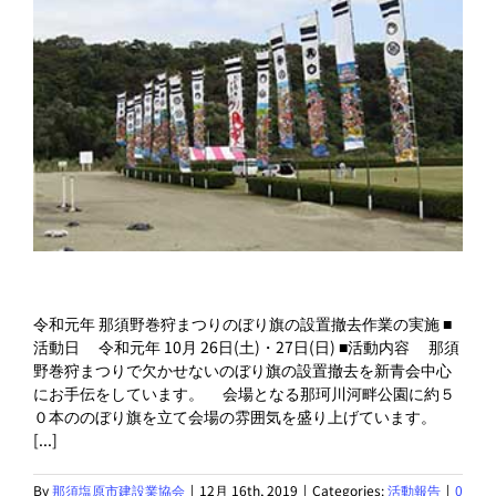
令和元年 那須野巻狩まつりのぼり旗の設置撤去作業の実施 ■
活動日 令和元年 10月 26日(土)・27日(日) ■活動内容 那須
野巻狩まつりで欠かせないのぼり旗の設置撤去を新青会中心
にお手伝をしています。 会場となる那珂川河畔公園に約５
０本ののぼり旗を立て会場の雰囲気を盛り上げています。
[...]
By
那須塩原市建設業協会
|
12月 16th, 2019
|
Categories:
活動報告
|
0