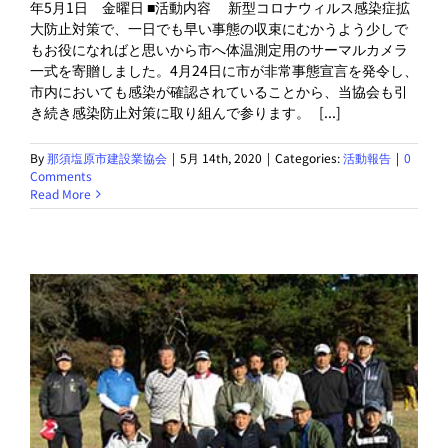
年5月1日 金曜日 ■活動内容 新型コロナウィルス感染症拡
大防止対策で、一日でも早い事態の収束にむかうよう少しで
もお役になればと思いから市へ体温測定用のサーマルカメラ
一式を寄贈しました。4月24日に市が非常事態宣言を発令し、
市内においても感染が確認されていることから、当協会も引
き続き感染防止対策に取り組んで参ります。 [...]
By
那須塩原市建設業協会
|
5月 14th, 2020
|
Categories:
活動報告
|
0
Comments
Read More