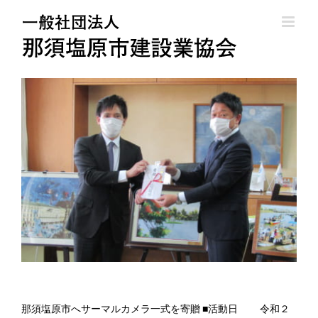
Skip
to
content
那須塩原市へサーマルカメラ一式を寄贈 ■活動日 令和２